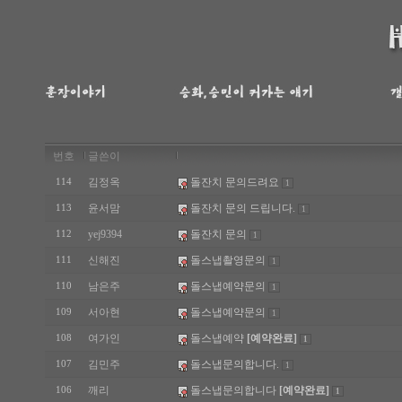
번호
글쓴이
김정옥
돌잔치 문의드려요
114
1
윤서맘
돌잔치 문의 드립니다.
113
1
yej9394
돌잔치 문의
112
1
신해진
돌스냅촬영문의
111
1
남은주
돌스냅예약문의
110
1
서아현
돌스냅예약문의
109
1
여가인
돌스냅예약
[예약완료]
108
1
김민주
돌스냅문의합니다.
107
1
깨리
돌스냅문의합니다
[예약완료]
106
1