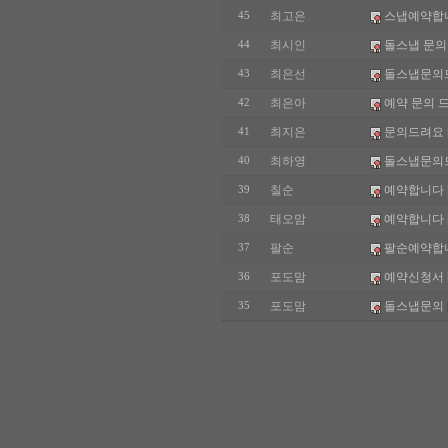
최고은
스냅예약합
45
최시인
돌스냅 문의
44
최은선
돌스냅문의
43
최은아
예약 문의 
42
최지은
문의드려요
41
최하영
돌스냅문의
40
칠순
예약합니다
39
태오맘
예약합니다
38
팔순
팔순예약합
37
포도맘
예약신청서
36
포도맘
돌스냅문의
35