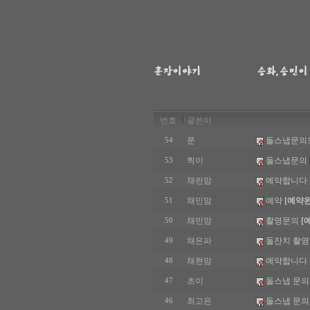
번호
글쓴이
쭌
돌스냅문의
54
찍이
돌스냅문의
53
채린맘
예약합니다
52
채민맘
예약
[예약
51
채민맘
촬영문의
[
50
채은파
돌잔치 촬영
49
채현맘
예약합니다
48
초이
돌스냅 문의
47
최고은
돌스냅 문
46