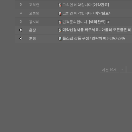
고희연
고희연 예약합니다
[예약완료]
5
고희연
고희연 예약합니다
<예약완료>
4
강지혜
견적문의합니다.
[예약완료]
3
4
예약신청서를 써주세요.. 아울러 모든글은 비
훈장
돌스냅 상품 구성 / 연락처 010-6363-2706
훈장
이전 10개
<
1