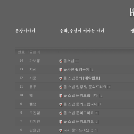
번호
글쓴이
가보롱
돌스냅
14
1
지선
돌사진 촬영문의
13
1
서준
돌 스냅문의
[예약완료]
12
류우
돌 스냅 일정 및 문의드려요
11
1
째
돌 스냅 문의드립니다.
10
1
핸땡
돌 스냅 문의드립니다
9
1
도진맘
돌 스냅 문의드려요
8
1
김지연
돌 스냅 문의드려요
7
1
김윤경
다시 문의드려요..;;
6
1